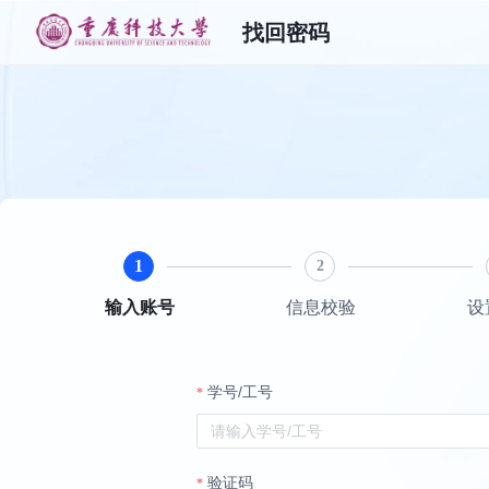
找回密码
1
2
输入账号
信息校验
设
学号/工号
验证码